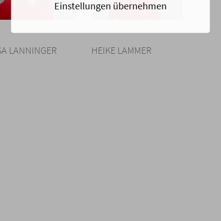
Einstellungen übernehmen
Link
Link
zum
zum
SA LANNINGER
HEIKE LAMMER
Bild
Bild