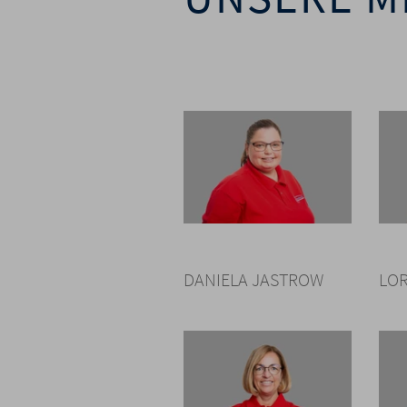
Link
zum
DANIELA JASTROW
LO
Bild