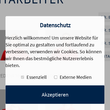
DR.
Datenschutz
DR.
Herzlich willkommen! Um unsere Website für
DR. 
Sie optimal zu gestalten und fortlaufend zu
verbessern, verwenden wir Cookies. So können
MIT
wir Ihnen das bestmögliche Nutzererlebnis
bieten.
Link
Link
zum
zum
REDANA MARZULLO
NICOLE NEFF
Essenziell
Externe Medien
Bild
Bild
Akzeptieren