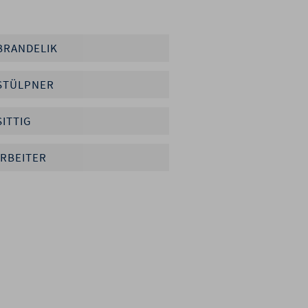
 BRANDELIK
 STÜLPNER
SITTIG
ARBEITER