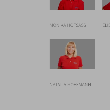
Link
zum
MONIKA HOFSÄSS
ELI
Bild
Link
zum
NATALIA HOFFMANN
Bild