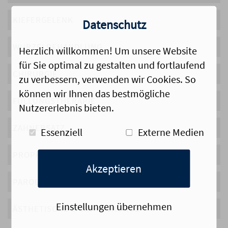
KIEFERGELENK
Datenschutz
WURZELBEHANDLUNG
Herzlich willkommen! Um unsere Website
für Sie optimal zu gestalten und fortlaufend
CHIRURGIE
zu verbessern, verwenden wir Cookies. So
können wir Ihnen das bestmögliche
FÜLLUNGSTHERAPIE
Nutzererlebnis bieten.
ZAHNERSATZ
Essenziell
Externe Medien
PROPHYLAXE
Akzeptieren
PARODONTOLOGIE
Einstellungen übernehmen
ÄSTHETISCHE ZAHNHEILKUNDE